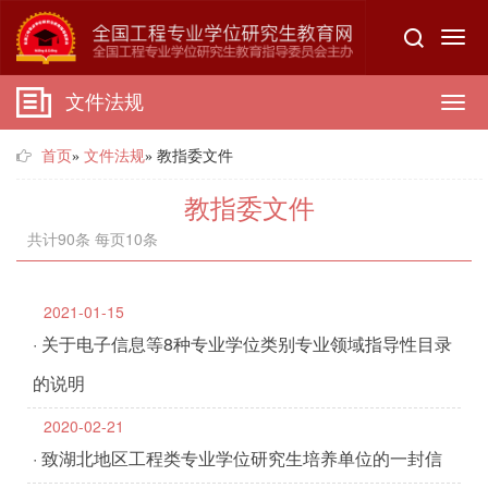
Toggl
navig
文件法规
Tog
首页
»
文件法规
» 教指委文件
navi
教指委文件
共计90条 每页10条
2021-01-15
· 关于电子信息等8种专业学位类别专业领域指导性目录
的说明
2020-02-21
· 致湖北地区工程类专业学位研究生培养单位的一封信