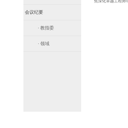
焦深化卓越工程师
会议纪要
· 教指委
· 领域